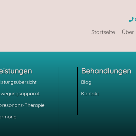
Startseite
Über
eistungen
Behandlungen
istungsübersicht
Blog
ewegungsapparat
Kontakt
oresonanz-Therapie
ormone